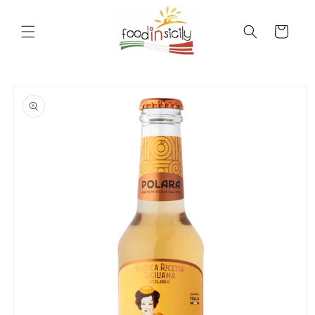
Vai
direttamente
ai contenuti
Carrello
Passa alle
informazioni
sul
prodotto