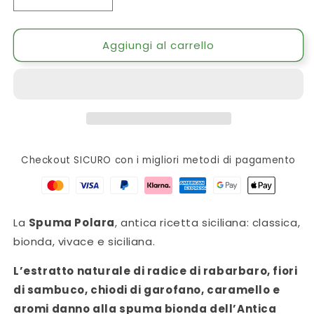
Diminuisci
Aumenta
quantità
quantità
per
per
Aggiungi al carrello
Spuma
Spuma
Polara,
Polara,
Confezione
Confezione
da
da
24
24
Bottiglie
Bottiglie
x
x
27,5
27,5
Checkout SICURO con i migliori metodi di pagamento
cl
cl
La
Spuma Polara
, antica ricetta siciliana: classica,
bionda, vivace e siciliana.
L’estratto naturale di radice di rabarbaro, fiori
di sambuco, chiodi di garofano, caramello e
aromi danno alla spuma bionda dell’Antica