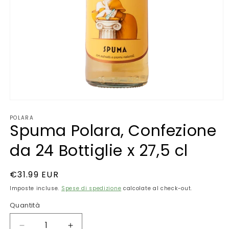
Apri
contenuti
POLARA
multimediali
Spuma Polara, Confezione
1
in
finestra
da 24 Bottiglie x 27,5 cl
modale
Prezzo
€31.99 EUR
di
Imposte incluse.
Spese di spedizione
calcolate al check-out.
listino
Quantità
Quantità