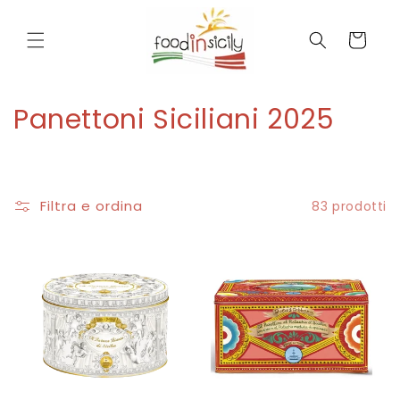
Vai
direttamente
ai contenuti
Carrello
C
Panettoni Siciliani 2025
o
l
Filtra e ordina
83 prodotti
l
e
z
i
o
n