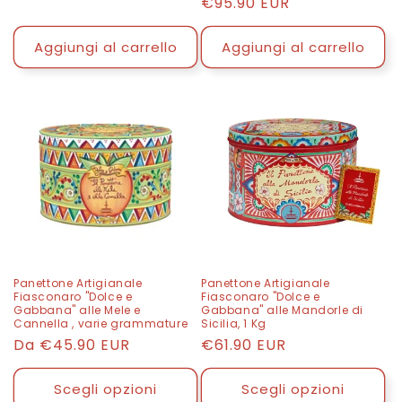
Prezzo
€95.90 EUR
listino
di
listino
Aggiungi al carrello
Aggiungi al carrello
Panettone Artigianale
Panettone Artigianale
Fiasconaro "Dolce e
Fiasconaro "Dolce e
Gabbana" alle Mele e
Gabbana" alle Mandorle di
Cannella , varie grammature
Sicilia, 1 Kg
Prezzo
Da
€45.90 EUR
Prezzo
€61.90 EUR
di
di
listino
listino
Scegli opzioni
Scegli opzioni