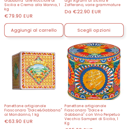
Gabbana" alle Nocciole di
agli Agrumi di Sicilia e
Sicilia e Crema alla Manna, 1
Zafferano, varie grammature
kg
Prezzo
Da
€22.90 EUR
Prezzo
€79.90 EUR
di
di
listino
listino
Aggiungi al carrello
Scegli opzioni
Panettone artigianale
Panettone artigianale
Fiasconaro "Dolce&Gabbana"
Fiasconaro "Dolce e
al Mandarino, 1 kg
Gabbana" con Vino Perpetuo
Vecchio Samperi di Sicilia, 1
Prezzo
€63.90 EUR
Kg
di