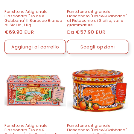
e
Panettone Artigianale
Panettone artigianale
Fiasconaro "Dolce e
Fiasconaro "Dolce&Gabbana"
:
Gabbana" Il Barocco Bianco
al Pistacchio di Sicilia, varie
di Sicilia, 1 Kg
grammature
Prezzo
€69.90 EUR
Prezzo
Da
€57.90 EUR
di
di
listino
listino
Aggiungi al carrello
Scegli opzioni
Panettone Artigianale
Panettone artigianale
Fiasconaro "Dolce &
Fiasconaro "Dolce&Gabbana"