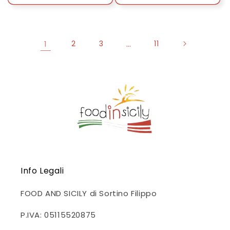
1
2
3
…
11
Info Legali
FOOD AND SICILY di Sortino Filippo
P.IVA: 05115520875