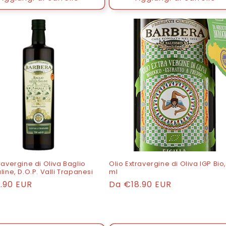
ravergine di Oliva Baglio
Olio Extravergine di Oliva IGP Bio
line, D.O.P. Valli Trapanesi
ml
o
.90 EUR
Prezzo
Da
€18.90 EUR
di
listino