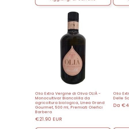
Olio Extra Vergine di Oliva OLIÀ -
Olio Ext
Monocultivar Biancolilla da
Delle Sa
agricoltura biologica, Linea Grand
Prezz
Da
€4
Gourmet, 500 ml, Premiati Oleifici
di
Barbera
Prezzo
€21.90 EUR
listino
di