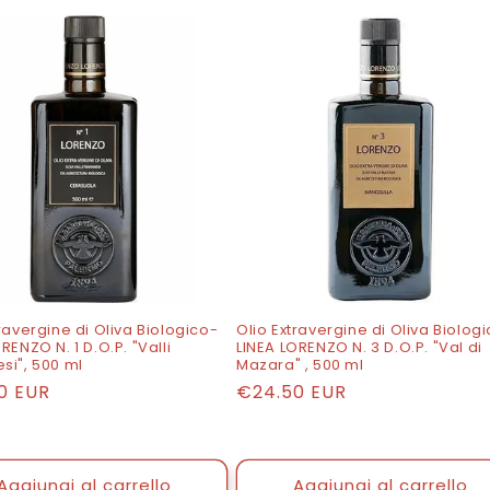
ravergine di Oliva Biologico-
Olio Extravergine di Oliva Biolog
RENZO N. 1 D.O.P. "Valli
LINEA LORENZO N. 3 D.O.P. "Val di
si", 500 ml
Mazara" , 500 ml
o
0 EUR
Prezzo
€24.50 EUR
di
listino
Aggiungi al carrello
Aggiungi al carrello