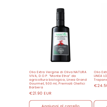
e
z
i
o
n
e
Olio Extra Vergine di Oliva NATURA
Olio Ext
VIVA, D.O.P. “Monte Etna” da
LINEA LO
:
agricoltura biologica, Linea Grand
Trapane
Gourmet, 500 ml, Premiati Oleifici
Prezz
€24.5
Barbera
di
Prezzo
€21.90 EUR
listino
di
listino
Aggiungi al carrello