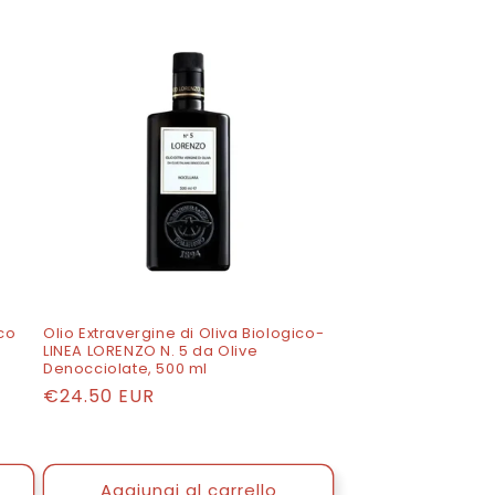
ico
Olio Extravergine di Oliva Biologico-
LINEA LORENZO N. 5 da Olive
Denocciolate, 500 ml
Prezzo
€24.50 EUR
di
listino
Aggiungi al carrello