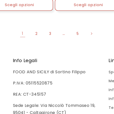
Scegli opzioni
Scegli opzioni
1
…
2
3
5
Info Legali
Li
FOOD AND SICILY di Sortino Filippo
Sp
Me
P.IVA: 05115520875
In
REA: CT-345157
In
Sede Legale: Via Niccolò Tommaseo 19,
Te
95041 - Caltagirone (CT)