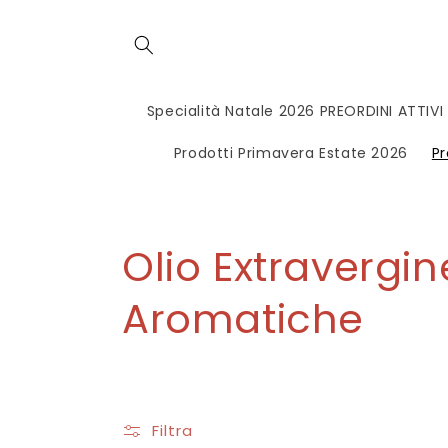
Vai
direttamente
ai contenuti
Specialità Natale 2026 PREORDINI ATTIVI
Prodotti Primavera Estate 2026
Pr
C
Olio Extravergin
o
Aromatiche
l
l
Filtra