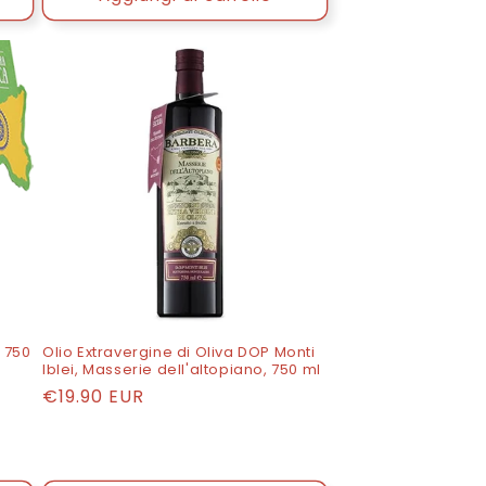
, 750
Olio Extravergine di Oliva DOP Monti
Iblei, Masserie dell'altopiano, 750 ml
Prezzo
€19.90 EUR
di
listino