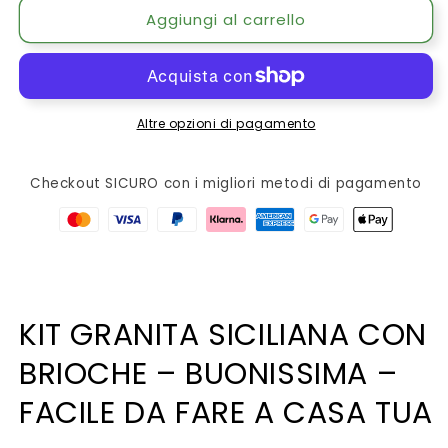
Aggiungi al carrello
DALLE
DALLE
OPZIONI
OPZIONI
IN
IN
BASSO
BASSO
Altre opzioni di pagamento
Checkout SICURO con i migliori metodi di pagamento
KIT GRANITA SICILIANA CON
BRIOCHE – BUONISSIMA –
FACILE DA FARE A CASA TUA