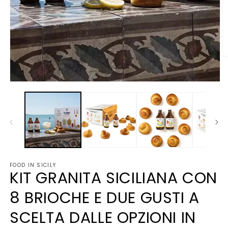
A
c
m
2
Apri
in
contenuti
fi
multimediali
m
1
in
finestra
modale
FOOD IN SICILY
KIT GRANITA SICILIANA CON
8 BRIOCHE E DUE GUSTI A
SCELTA DALLE OPZIONI IN