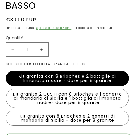
BASSO
Prezzo
€39.90 EUR
di
Imposte incluse.
Spese di spedizione
calcolate al check-out.
listino
Quantità
Quantità
Diminuisci
Aumenta
quantità
quantità
SCEGLI IL GUSTO DELLA GRANITA - 8 DOSI
per
per
KIT
KIT
Kit granita con 8 Brioches e 2 bottiglie di
GRANITA
GRANITA
limonata madre - dose per 8 granite
SICILIANA
SICILIANA
CON
CON
Kit granita 2 GUSTI con 8 Brioches e 1 panetto
8
8
di mandorla di Sicilia e 1 bottiglia di limonata
madre- dose per 8 granite
BRIOCHE
BRIOCHE
E
E
DUE
DUE
Kit granita con 8 Brioches e 2 panetti di
mandorla di Sicilia - dose per 8 granite
GUSTI
GUSTI
A
A
SCELTA
SCELTA