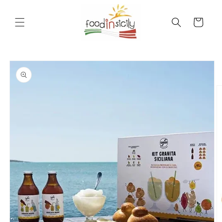
Vai
direttamente
ai contenuti
Carrello
Passa alle
informazioni
sul
prodotto