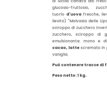
di Sicilia candita dal fres
glucosio-fruttosio, zuc
tuorlo
d'uova
fresche, li
lievito) "Malvasia delle Lipa
sciroppo di zucchero invert
zucchero, sciroppo di gl
emulsionante: mono e digl
cacao
,
latte
scremato in p
vaniglia.
Può contenere tracce di f
Peso netto: 1 kg.