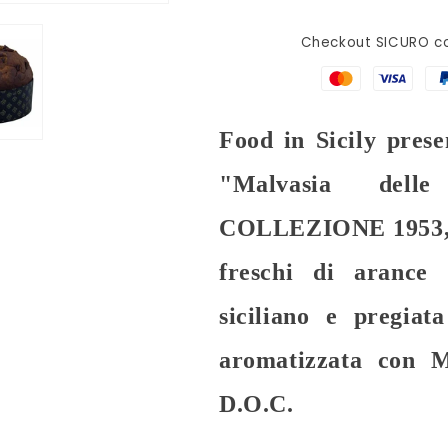
,
,
1
1
Checkout SICURO co
Kg
Kg
Food in Sicily prese
"Malvasia dell
COLLEZIONE 1953, so
freschi di arance 
siciliano
e
pregiat
aromatizzata con M
D.O.C.