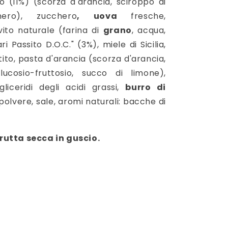
co (11%) (scorza d'arancia, sciroppo di
chero), zucchero
,
uova
fresche,
evito naturale (farina di
grano
, acqua,
ri Passito D.O.C." (3%), miele di Sicilia,
ito, pasta d'arancia (scorza d'arancia,
ucosio-fruttosio, succo di limone),
iceridi degli acidi grassi,
burro di
olvere, sale, aromi naturali: bacche di
rutta secca in guscio.