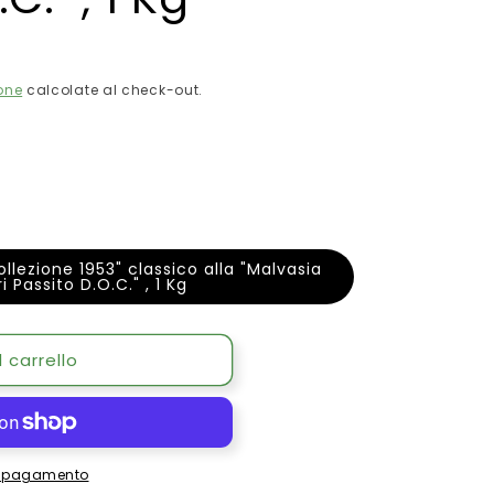
one
calcolate al check-out.
classico alla "Malvasia
ri Passito D.O.C." , 1 Kg
one
 carrello
ia
di pagamento