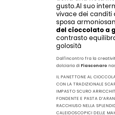
gusto.Al suo inter
vivace dei canditi d
sposa armoniosa
del cioccolato a 
contrasto equilibr
golosità
Dall'incontro fra la creativi
dolciaria di
Fiasconaro
nas
IL PANETTONE AL CIOCCOL
CON LA TRADIZIONALE SCA
IMPASTO SCURO ARRICCHI
FONDENTE E PASTA D’ARANC
RACCHIUSO NELLA SPLENDID
CALEIDOSCOPICI DELLE MAIO