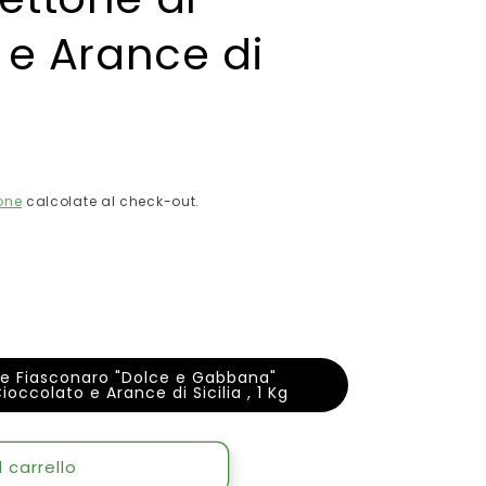
 e Arance di
one
calcolate al check-out.
le Fiasconaro "Dolce e Gabbana"
ccolato e Arance di Sicilia , 1 Kg
 carrello
t;