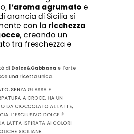
no,
l’aroma agrumato
e
i arancia di Sicilia si
mente con la
ricchezza
gocce
, creando un
ato tra freschezza e
tà di
Dolce&Gabbana
e l’arte
ce una ricetta unica.
ATO, SENZA GLASSA E
RPATURA A CROCE, HA UN
TO DA CIOCCOLATO AL LATTE,
IA. L’ESCLUSIVO DOLCE È
A LATTA ISPIRATA AI COLORI
LICHE SICILIANE.