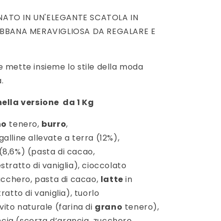
NATO IN UN'ELEGANTE SCATOLA IN
BBANA MERAVIGLIOSA DA REGALARE E
e mette insieme lo stile della moda
.
nella versione da 1 Kg
no
tenero,
burro
,
galline allevate a terra (12%),
(8,6%) (pasta di cacao,
stratto di vaniglia), cioccolato
ucchero, pasta di cacao,
latte
in
ratto di vaniglia), tuorlo
vito naturale (farina di
grano
tenero),
ancia (scorza d’arancia, zucchero,