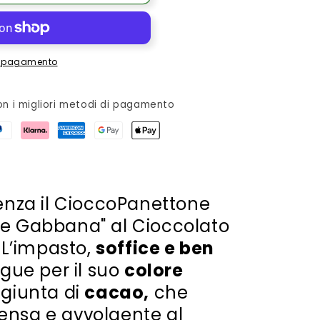
one
di pagamento
n i migliori metodi di pagamento
senza il CioccoPanettone
 e Gabbana" al Cioccolato
.
L’impasto,
soffice e ben
ingue per il suo
colore
ggiunta di
cacao,
che
ensa e avvolgente al