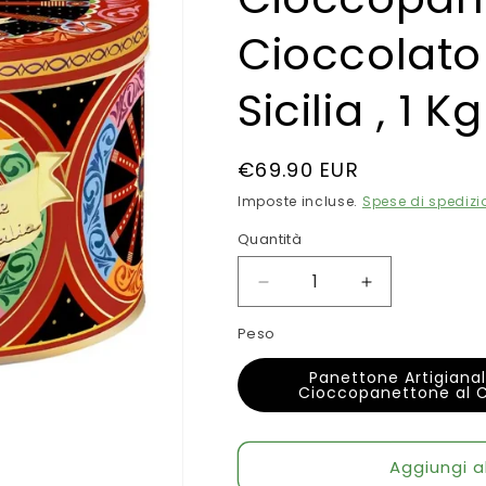
Cioccolato
Sicilia , 1 Kg
Prezzo
€69.90 EUR
di
Imposte incluse.
Spese di spedizi
listino
Quantità
Quantità
Diminuisci
Aumenta
quantità
quantità
Peso
per
per
Panettone
Panettone
Panettone Artigiana
Artigianale
Artigianale
Cioccopanettone al Cio
Fiasconaro
Fiasconaro
&quot;Dolce
&quot;Dolce
e
e
Aggiungi al
Gabbana&quot;
Gabbana&quo