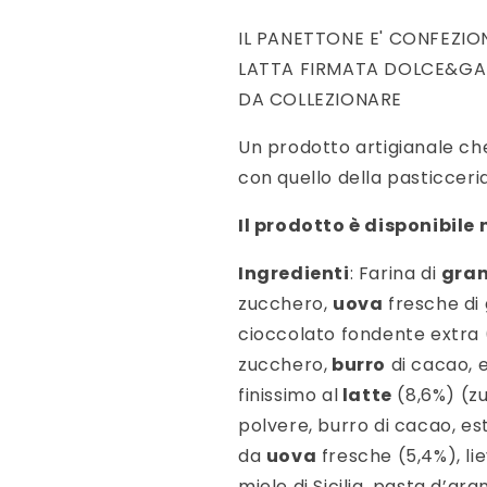
IL PANETTONE E' CONFEZIO
LATTA FIRMATA DOLCE&GA
DA COLLEZIONARE
Un prodotto artigianale ch
con quello della pasticceria
Il prodotto è disponibile 
Ingredienti
: Farina di
gra
zucchero,
uova
fresche di 
cioccolato fondente extra 
zucchero,
burro
di cacao, e
finissimo al
latte
(8,6%) (z
polvere, burro di cacao, est
da
uova
fresche (5,4%), lie
miele di Sicilia, pasta d’ar