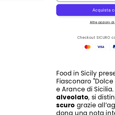
Cioccopanettone
Cioccopanett
al
al
Cioccolato
Cioccolato
e
e
Altre opzioni 
Arance
Arance
di
di
Sicilia
Sicilia
Checkout SICURO co
,
,
1
1
Kg
Kg
Food in Sicily pre
Fiasconaro "Dolce
e Arance di Sicilia
alveolato
, si dist
scuro
grazie all’a
dona una nota int