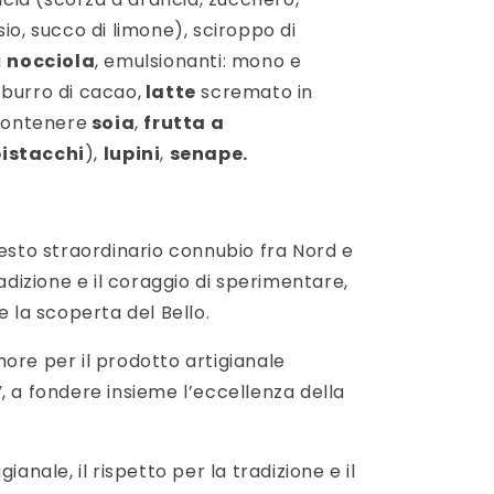
io, succo di limone), sciroppo di
i
nocciola
, emulsionanti: mono e
; burro di cacao,
latte
scremato in
 contenere
soia
,
frutta a
pistacchi
),
lupini
,
senape.
uesto straordinario connubio fra Nord e
radizione e il coraggio di sperimentare,
e la scoperta del Bello.
ore per il prodotto artigianale
, a fondere insieme l’eccellenza della
gianale, il rispetto per la tradizione
e il