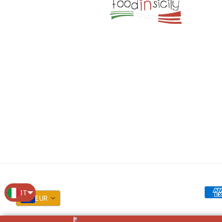
Met
IT
EUR
di
pag