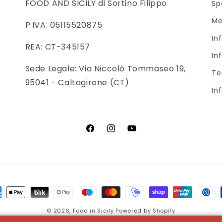
FOOD AND SICILY di Sortino Filippo
Sp
Me
P.IVA: 05115520875
In
REA: CT-345157
In
Sede Legale: Via Niccolò Tommaseo 19,
Te
95041 - Caltagirone (CT)
In
Facebook
Instagram
YouTube
odi
© 2026,
Food in Sicily
Powered by Shopify
amento