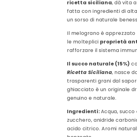
ricetta siciliana
,
dà vita a
fatta con ingredienti di alt
un sorso di naturale benes
Il melograno è apprezzato d
le molteplici
proprietà an
rafforzare il sistema immun
Il succo naturale (15%)
c
Ricetta Siciliana
, nasce d
trasparenti grani dal sapo
ghiacciato è un originale d
genuino e naturale.
Ingredienti:
Acqua, succo 
zucchero, anidride carbonic
acido citrico. Aromi natura