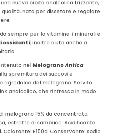
 una nuova bibita analcolica frizzante,
a qualità, nata per dissetare e regalare
sere.
a sempre per la vitamine, i minerali e
tiossidanti
; inoltre aiuta anche a
itario.
ontenuto nel
Melograno
Antica
alla spremitura dei succosi e
re agrodolce del melograno. Servito
rink analcolico, che rinfresca in modo
di melograno 15% da concentrato,
a, estratto di sambuco. Acidificante:
li. Colorante: E150d. Conservante: sodio