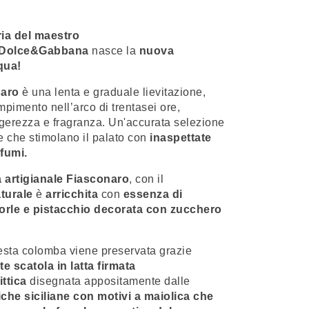
ria del maestro
di Dolce&Gabbana
nasce la
nuova
qua
!
aro
è una lenta e graduale lievitazione,
pimento nell’arco di trentasei ore,
gerezza e fragranza. Un'accurata selezione
e che stimolano il palato con
inaspettate
fumi.
artigianale
Fiasconaro
, con il
aturale
è
arricchita
con
essenza di
rle e pistacchio decorata con zucchero
questa colomba viene preservata grazie
 scatola in latta firmata
ittica
disegnata appositamente dalle
iche siciliane con motivi a maiolica che