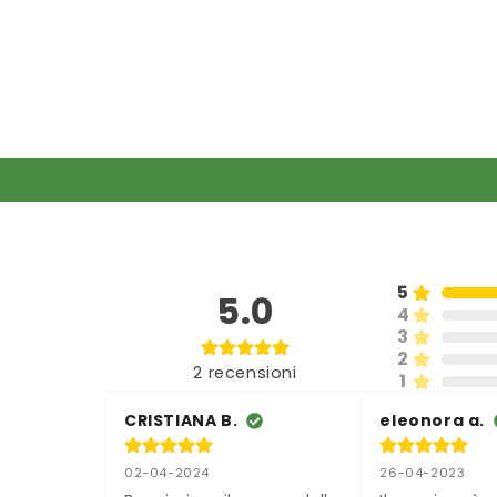
5
5.0
4
3
2
2
recensioni
1
CRISTIANA B.
eleonora a.
02-04-2024
26-04-2023