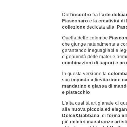
Dall'
incontro
fra l’
arte dolcia
Fiasconaro
e
la creatività 
collezione
dedicata alla
Pas
Quella delle colombe
Fiascon
che giunge naturalmente a com
garantendo ineguagliabile leg
e genuinità delle materie prim
combinazioni di sapori e pro
In questa versione la
colomba 
suo
impasto a lievitazione n
mandarino e glassa di mando
e pistacchio
L’alta qualità artigianale di 
alla
nuova piccola ed elegante
Dolce&Gabbana
, di
forma ell
più
celebri maestranze artist