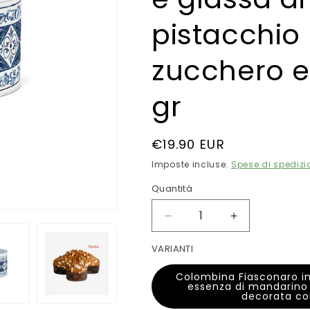
pistacchio
zucchero e 
gr
Prezzo
€19.90 EUR
di
Imposte incluse.
Spese di spedizi
listino
Quantità
Quantità
Diminuisci
Aumenta
quantità
quantità
VARIANTI
per
per
Colombina
Colombina
Colombina Fiasconaro in
Fiasconaro
Fiasconaro
essenza di mandarino 
in
in
decorata co
latta
latta