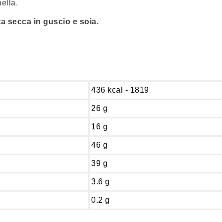
ella.
ta secca in guscio e soia.
436 kcal - 1819
26 g
16 g
46 g
39 g
3.6 g
0.2 g