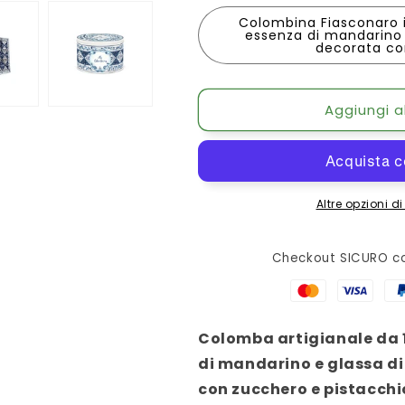
Dolce
Dolce
Colombina Fiasconaro 
essenza di mandarino 
&amp;
&amp;
decorata co
Gabbana
Gabbana
con
con
essenza
essenza
Aggiungi al
di
di
mandarino
mandarino
e
e
glassa
glassa
di
di
Altre opzioni 
mandorle
mandorle
e
e
pistacchio
pistacchio
Checkout SICURO co
decorata
decorata
con
con
zucchero
zucchero
e
e
Colomba artigianale da
pistacchio
pistacchio
,
,
di mandarino e glassa d
100
100
con zucchero e pistacch
gr
gr