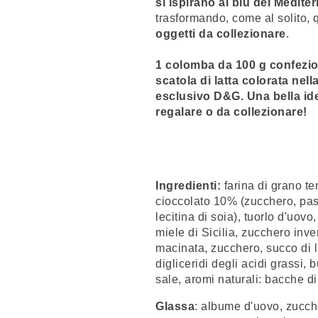
si ispirano al blu del Medite
trasformando, come al solito, q
oggetti da collezionare
.
1 colomba da 100 g
confezio
scatola di latta colorata nel
esclusivo D&G. Una bella id
regalare o da collezionare!
Ingredienti:
farina di grano te
cioccolato 10% (zucchero, pas
lecitina di soia), tuorlo d'uovo
miele di Sicilia, zucchero inve
macinata, zucchero, succo di 
digliceridi degli acidi grassi, 
sale, aromi naturali: bacche di
Glassa
: albume d'uovo, zucche