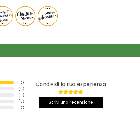
(
2
)
Condividi la tua esperienza
(
0
)
(
0
)
(
0
)
Scrivi una recensione
(
0
)