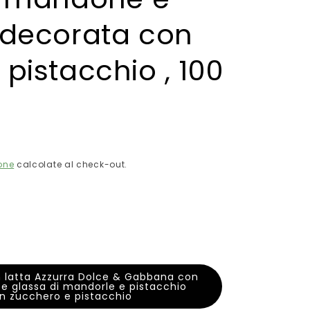
 decorata con
pistacchio , 100
one
calcolate al check-out.
 latta Azzurra Dolce & Gabbana con
e glassa di mandorle e pistacchio
n zucchero e pistacchio