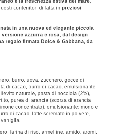
rraneo e la freschezza estiva del mare
,
uesti contenitori di latta in
preziosi
nata in una nuova ed elegante piccola
la versione azzurra e rosa, dal design
ea regalo firmata Dolce & Gabbana,
da
nero, burro, uova, zucchero, gocce di
ta di cacao, burro di cacao, emulsionante:
, lievito naturale, pasta di nocciola (2%),
rtito, purea di arancia (scorza di arancia
limone concentrato), emulsionante: mono e
burro di cacao, latte scremato in polvere,
 vaniglia.
ro, farina di riso, armelline, amido, aromi,