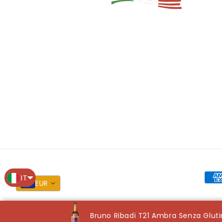
Met
IT
EUR
di
pag