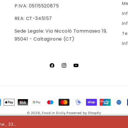
Me
P.IVA: 05115520875
In
REA: CT-345157
In
Sede Legale: Via Niccolò Tommaseo 19,
Te
95041 - Caltagirone (CT)
In
Facebook
Instagram
YouTube
odi
© 2026,
Food in Sicily
Powered by Shopify
amento
Bruno Ribadi T21 Ambra Senza Glutine , 33 Cl