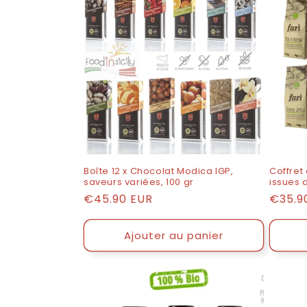
e
c
t
e
:
Boîte 12 x Chocolat Modica IGP,
Coffret
saveurs variées, 100 gr
issues 
Prix
€45.90 EUR
Prix
€35.9
catalogue
catal
Ajouter au panier