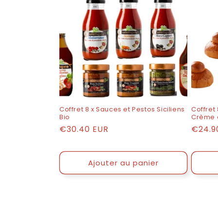
Coffret 8 x Sauces et Pestos Siciliens
Coffret
Bio
Crème à
Prix
€30.40 EUR
Prix
€24.9
catalogue
catal
Ajouter au panier