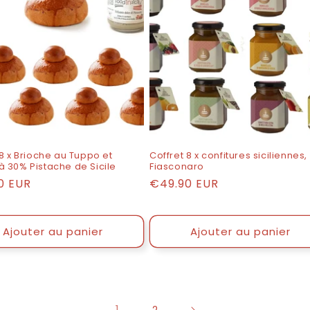
 8 x Brioche au Tuppo et
Coffret 8 x confitures siciliennes,
 30% Pistache de Sicile
Fiasconaro
0 EUR
Prix
€49.90 EUR
ogue
catalogue
Ajouter au panier
Ajouter au panier
1
2