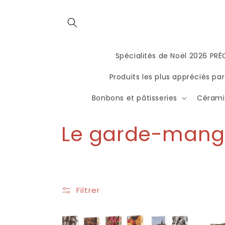
directly
to the
contents
Spécialités de Noël 2026 P
Produits les plus appréciés par
Bonbons et pâtisseries
Céramiq
C
Le garde-mang
o
l
Filtrer
l