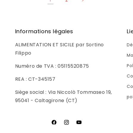
Informations légales
Li
ALIMENTATION ET SICILE par Sortino
Dé
Filippo
Mo
Numéro de TVA : 05115520875
Po
Co
REA : CT-345157
Co
Siège social : Via Niccolò Tommaseo 19,
po
95041 - Caltagirone (CT)
Facebook
Instagram
YouTube