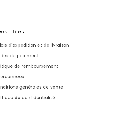
ens utiles
lais d'expédition et de livraison
des de paiement
litique de remboursement
ordonnées
nditions générales de vente
litique de confidentialité
Nous sommes là pour
vous aider ! N'hésitez
pas à nous contacter,